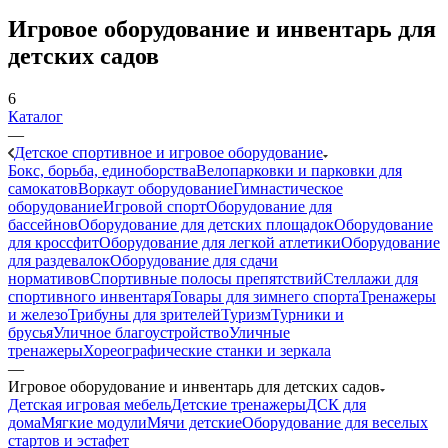
Игровое оборудование и инвентарь для
детских садов
6
Каталог
—
Детское спортивное и игровое оборудование
Бокс, борьба, единоборства
Велопарковки и парковки для
самокатов
Воркаут оборудование
Гимнастическое
оборудование
Игровой спорт
Оборудование для
бассейнов
Оборудование для детских площадок
Оборудование
для кроссфит
Оборудование для легкой атлетики
Оборудование
для раздевалок
Оборудование для сдачи
нормативов
Спортивные полосы препятствий
Стеллажи для
спортивного инвентаря
Товары для зимнего спорта
Тренажеры
и железо
Трибуны для зрителей
Туризм
Турники и
брусья
Уличное благоустройство
Уличные
тренажеры
Хореографические станки и зеркала
—
Игровое оборудование и инвентарь для детских садов
Детская игровая мебель
Детские тренажеры
ДСК для
дома
Мягкие модули
Мячи детские
Оборудование для веселых
стартов и эстафет