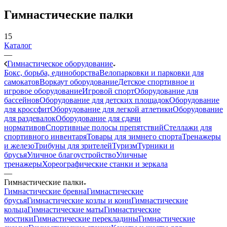
Гимнастические палки
15
Каталог
—
Гимнастическое оборудование
Бокс, борьба, единоборства
Велопарковки и парковки для
самокатов
Воркаут оборудование
Детское спортивное и
игровое оборудование
Игровой спорт
Оборудование для
бассейнов
Оборудование для детских площадок
Оборудование
для кроссфит
Оборудование для легкой атлетики
Оборудование
для раздевалок
Оборудование для сдачи
нормативов
Спортивные полосы препятствий
Стеллажи для
спортивного инвентаря
Товары для зимнего спорта
Тренажеры
и железо
Трибуны для зрителей
Туризм
Турники и
брусья
Уличное благоустройство
Уличные
тренажеры
Хореографические станки и зеркала
—
Гимнастические палки
Гимнастические бревна
Гимнастические
брусья
Гимнастические козлы и кони
Гимнастические
кольца
Гимнастические маты
Гимнастические
мостики
Гимнастические перекладины
Гимнастические