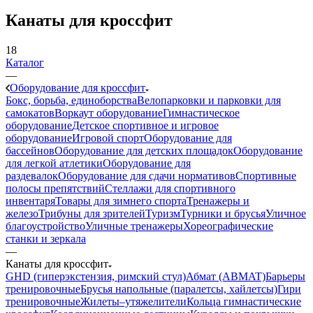
Канаты для кроссфит
18
Каталог
—
Оборудование для кроссфит
Бокс, борьба, единоборства
Велопарковки и парковки для
самокатов
Воркаут оборудование
Гимнастическое
оборудование
Детское спортивное и игровое
оборудование
Игровой спорт
Оборудование для
бассейнов
Оборудование для детских площадок
Оборудование
для легкой атлетики
Оборудование для
раздевалок
Оборудование для сдачи нормативов
Спортивные
полосы препятствий
Стеллажи для спортивного
инвентаря
Товары для зимнего спорта
Тренажеры и
железо
Трибуны для зрителей
Туризм
Турники и брусья
Уличное
благоустройство
Уличные тренажеры
Хореографические
станки и зеркала
—
Канаты для кроссфит
GHD (гиперэкстензия, римский стул)
Абмат (ABMAT)
Барьеры
тренировочные
Брусья напольные (паралетсы, хайлетсы)
Гири
тренировочные
Жилеты–утяжелители
Кольца гимнастические