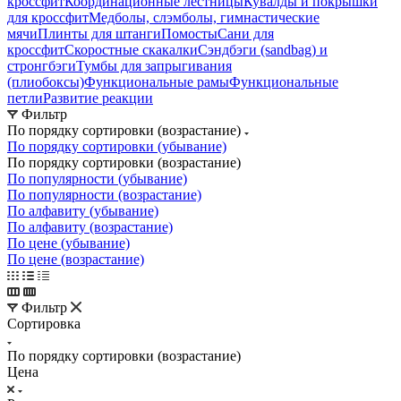
кроссфит
Координационные лестницы
Кувалды и покрышки
для кроссфит
Медболы, слэмболы, гимнастические
мячи
Плинты для штанги
Помосты
Сани для
кроссфит
Скоростные скакалки
Сэндбэги (sandbag) и
стронгбэги
Тумбы для запрыгивания
(плиобоксы)
Функциональные рамы
Функциональные
петли
Развитие реакции
Фильтр
По порядку сортировки (возрастание)
По порядку сортировки (убывание)
По порядку сортировки (возрастание)
По популярности (убывание)
По популярности (возрастание)
По алфавиту (убывание)
По алфавиту (возрастание)
По цене (убывание)
По цене (возрастание)
Фильтр
Сортировка
По порядку сортировки (возрастание)
Цена