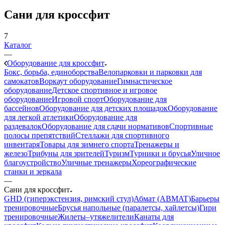
Сани для кроссфит
7
Каталог
—
Оборудование для кроссфит
Бокс, борьба, единоборства
Велопарковки и парковки для
самокатов
Воркаут оборудование
Гимнастическое
оборудование
Детское спортивное и игровое
оборудование
Игровой спорт
Оборудование для
бассейнов
Оборудование для детских площадок
Оборудование
для легкой атлетики
Оборудование для
раздевалок
Оборудование для сдачи нормативов
Спортивные
полосы препятствий
Стеллажи для спортивного
инвентаря
Товары для зимнего спорта
Тренажеры и
железо
Трибуны для зрителей
Туризм
Турники и брусья
Уличное
благоустройство
Уличные тренажеры
Хореографические
станки и зеркала
—
Сани для кроссфит
GHD (гиперэкстензия, римский стул)
Абмат (ABMAT)
Барьеры
тренировочные
Брусья напольные (паралетсы, хайлетсы)
Гири
тренировочные
Жилеты–утяжелители
Канаты для