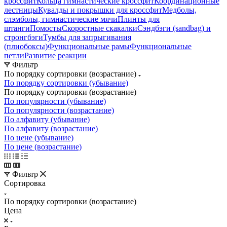
кроссфит
Кольца гимнастические кроссфит
Координационные
лестницы
Кувалды и покрышки для кроссфит
Медболы,
слэмболы, гимнастические мячи
Плинты для
штанги
Помосты
Скоростные скакалки
Сэндбэги (sandbag) и
стронгбэги
Тумбы для запрыгивания
(плиобоксы)
Функциональные рамы
Функциональные
петли
Развитие реакции
Фильтр
По порядку сортировки (возрастание)
По порядку сортировки (убывание)
По порядку сортировки (возрастание)
По популярности (убывание)
По популярности (возрастание)
По алфавиту (убывание)
По алфавиту (возрастание)
По цене (убывание)
По цене (возрастание)
Фильтр
Сортировка
По порядку сортировки (возрастание)
Цена