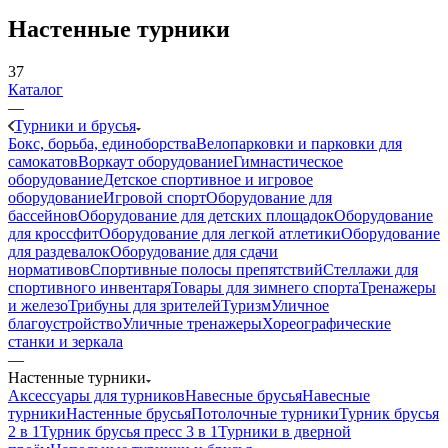
Настенные турники
37
Каталог
—
Турники и брусья
Бокс, борьба, единоборства
Велопарковки и парковки для
самокатов
Воркаут оборудование
Гимнастическое
оборудование
Детское спортивное и игровое
оборудование
Игровой спорт
Оборудование для
бассейнов
Оборудование для детских площадок
Оборудование
для кроссфит
Оборудование для легкой атлетики
Оборудование
для раздевалок
Оборудование для сдачи
нормативов
Спортивные полосы препятствий
Стеллажи для
спортивного инвентаря
Товары для зимнего спорта
Тренажеры
и железо
Трибуны для зрителей
Туризм
Уличное
благоустройство
Уличные тренажеры
Хореографические
станки и зеркала
—
Настенные турники
Аксессуары для турников
Навесные брусья
Навесные
турники
Настенные брусья
Потолочные турники
Турник брусья
2 в 1
Турник брусья пресс 3 в 1
Турники в дверной