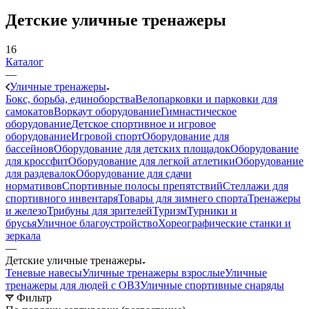
Детские уличные тренажеры
16
Каталог
—
Уличные тренажеры
Бокс, борьба, единоборства
Велопарковки и парковки для
самокатов
Воркаут оборудование
Гимнастическое
оборудование
Детское спортивное и игровое
оборудование
Игровой спорт
Оборудование для
бассейнов
Оборудование для детских площадок
Оборудование
для кроссфит
Оборудование для легкой атлетики
Оборудование
для раздевалок
Оборудование для сдачи
нормативов
Спортивные полосы препятствий
Стеллажи для
спортивного инвентаря
Товары для зимнего спорта
Тренажеры
и железо
Трибуны для зрителей
Туризм
Турники и
брусья
Уличное благоустройство
Хореографические станки и
зеркала
—
Детские уличные тренажеры
Теневые навесы
Уличные тренажеры взрослые
Уличные
тренажеры для людей с ОВЗ
Уличные спортивные снаряды
Фильтр