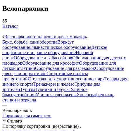
Велопарковки
55
Каталог
—
Велопарковки и парковки для самокатов
Бокс, борьба, единоборства
Воркаут
оборудование
Гимнастическое оборудование
Детское
спортивное и игровое оборудование
Игровой
спорт
Оборудование для бассейнов
Оборудование для детских
площадок
Оборудование для кроссфит
Оборудование для
легкой атлетики
Оборудование для раздевалок
Оборудование
для сдачи нормативов
Спортивные полосы
препятствий
Стеллажи для спортивного инвентаря
Товары для
зимнего спорта
Тренажеры и железо
Трибуны для
зрителей
Туризм
Турники и брусья
Уличное
благоустройство
Уличные тренажеры
Хореографические
станки и зеркала
—
Велопарковки
Парковки для самокатов
Фильтр
По порядку сортировки (возрастание)