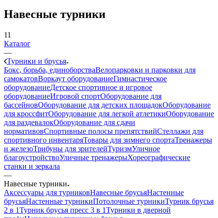
Навесные турники
11
Каталог
—
Турники и брусья
Бокс, борьба, единоборства
Велопарковки и парковки для
самокатов
Воркаут оборудование
Гимнастическое
оборудование
Детское спортивное и игровое
оборудование
Игровой спорт
Оборудование для
бассейнов
Оборудование для детских площадок
Оборудование
для кроссфит
Оборудование для легкой атлетики
Оборудование
для раздевалок
Оборудование для сдачи
нормативов
Спортивные полосы препятствий
Стеллажи для
спортивного инвентаря
Товары для зимнего спорта
Тренажеры
и железо
Трибуны для зрителей
Туризм
Уличное
благоустройство
Уличные тренажеры
Хореографические
станки и зеркала
—
Навесные турники
Аксессуары для турников
Навесные брусья
Настенные
брусья
Настенные турники
Потолочные турники
Турник брусья
2 в 1
Турник брусья пресс 3 в 1
Турники в дверной