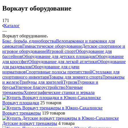
Воркаут оборудование
171
Каталог
—
Воркаут оборудование
Бокс, борьба, единоборства
Велопарковки и парковки для
самокатов
Гимнастическое оборудование
Детское спортивное и
игровое оборудование
Игровой спорт
Оборудование для
бассейнов
Оборудование для детских площадок
Оборудование
для кроссфит
Оборудование для легкой атлетики
Оборудование
для раздевалок
Оборудование для сдачи
нормативов
Спортивные полосы препятствий
Стеллажи для
спортивного инвентаря
Товары для зимнего спорта
Тренажеры
и железо
Трибуны для зрителей
Туризм
Турники и
брусья
Уличное благоустройство
Уличные
тренажеры
Хореографические станки и зеркала
Воркаут площадки
25 товаров
Воркаут тренажеры
119 товаров
Детские воркаут тренажеры
4 товара